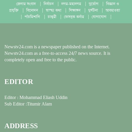
জেলার সংবাদ
|
নির্বাচন
|
নগর-মহানগর
|
দুর্ভোগ
|
বিজ্ঞান ও
প্রযুক্তি
|
বিনোদন
|
স্বাস্হ্য কথা
|
শিক্ষাঙ্গন
|
দুর্ঘটনা
|
আবহাওয়া
|
পাঁচমিশালি
|
চাকুরী
|
ফেসবুক কর্নার
|
যোগাযোগ
|
Newstv24.com is a newspaper published on the Internet.
Newstv24.com as a free-to-access 24/7 news source. It is
completely open and free to the public.
EDITOR
Editor : Mohammad Eliash Uddin
Sub Editor :Titumir Alam
ADDRESS