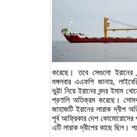
করেছে। তবে সেগুলো ইরানের বন
মঙ্গলবার এএফপি জানায়, লাইবেরিয়া
ভুট্টা নিয়ে ইরানের বন্দর ইমাম 
প্রণালি অতিক্রম করেছে। সোমবার
জাহাজটি ইরানের লারাক দ্বীপ অ
পূর্ব আফ্রিকার দেশ কোমোরোসের
এটি লারাক দ্বীপের কাছে ছিল। 