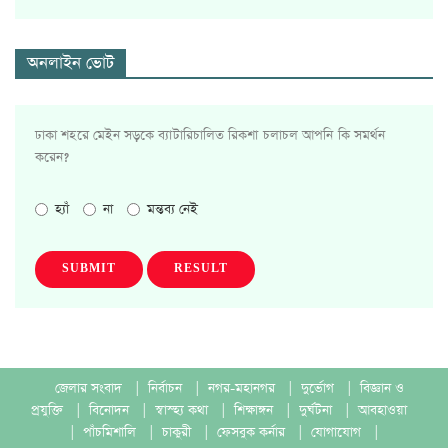
অনলাইন ভোট
ঢাকা শহরে মেইন সড়কে ব্যাটারিচালিত রিকশা চলাচল আপনি কি সমর্থন
করেন?
হ্যাঁ
না
মন্তব্য নেই
SUBMIT
RESULT
জেলার সংবাদ
|
নির্বাচন
|
নগর-মহানগর
|
দুর্ভোগ
|
বিজ্ঞান ও
প্রযুক্তি
|
বিনোদন
|
স্বাস্হ্য কথা
|
শিক্ষাঙ্গন
|
দুর্ঘটনা
|
আবহাওয়া
|
পাঁচমিশালি
|
চাকুরী
|
ফেসবুক কর্নার
|
যোগাযোগ
|