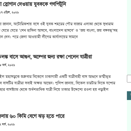
া স্লোগান দেওয়ায় যুবককে গণপিটুনি
২৭ এপ্রিল, ২০২৬
র্শীরা জানান, অটোরিকশায় বসে ওই যুবক শহরের পৌর বাজার এলাকা থেকে সুধারাম
 যেতে যেতে ‘শেখ হাসিনা আসবে, বাংলাদেশ হাসবে’ ও ‘জয় বাংলা, জয় বঙ্গবন্ধু’সহ
লোগান দেন। পরে জেলা আওয়ামী লীগের কার্যালয়ের সামনে
ন্ত বাসে আগুন, অল্পের জন্য রক্ষা পেলেন যাত্রীরা
৮ মার্চ, ২০২৬
 মহাসড়কে শুক্রবার বিকেলে ঢাকাগামী একটি যাত্রীবাহী বাস আগুনে ভস্মীভূত
ে বাসটির যাত্রীরা সবাই অক্ষত আছেন। পুলিশ জানায়, বিকেল চারটার দিকে যশোর
ার বাসস্ট্যান্ড থেকে অর্ধশতাধিক যাত্রী নিয়ে ঢাকার উদ্দেশ্যে রওনা হয় নড়াইল
লায় ৬০ কিমি বেগে ঝড় হতে পারে
২ মার্চ, ২০২৬