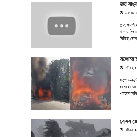
জয় বাংল
সোমবার, 
প্রত্যক্ষদ
থানার দিকে
বিভিন্ন স্
যশোরে চল
শনিবার, ২
যশোর-নড়াইল
হয়েছে। তব
শহরের মণিহ
যেসব জে
রবিবার, ২