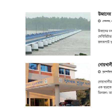
উজানের ঢ
সোমবার, 
উজানের ঢল 
সেন্টিমিটা
জলকপাট খুল
নোয়খালীত
বৃহস্পতিব
নোয়াখালীর
এক ছাত্রক
তিনজন। তা