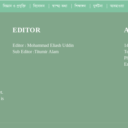
বিজ্ঞান ও প্রযুক্তি
|
বিনোদন
|
স্বাস্হ্য কথা
|
শিক্ষাঙ্গন
|
দুর্ঘটনা
|
আবহাওয়া
EDITOR
Editor : Mohammad Eliash Uddin
14
Sub Editor :Titumir Alam
Te
P
E
t.
 is