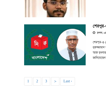
শেরপুর-৩
বুধবার, ০৪
শেরপুর-৩ (
নুরুজ্জামা
আজ বুধবার
জানিয়েছেন।ত
1
2
3
>
Last ›