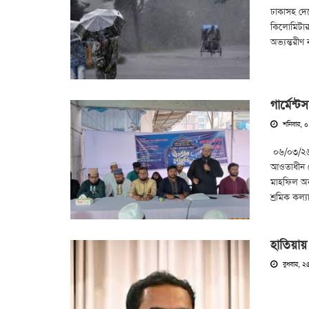
ঢাকাসহ দেশ
কিলোমিটার
অভ্যন্তরীণ
গার্মেন্
শনিবার, ০
০৬/০৩/২৬ ই
আওতাধীন লো
মাহফিল অনু
শ্রমিক কল্য
হাতিয়ায়
বুধবার, ২৫