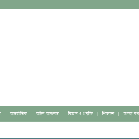
া
আন্তর্জাতিক
আইন-আদালত
বিজ্ঞান ও প্রযুক্তি
শিক্ষাঙ্গন
স্বাস্হ্য কথ