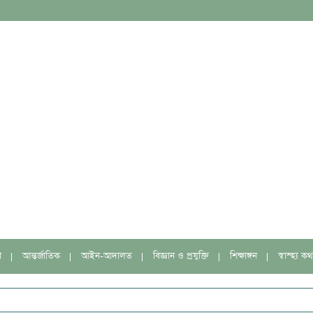
া
আন্তর্জাতিক
আইন-আদালত
বিজ্ঞান ও প্রযুক্তি
শিক্ষাঙ্গন
স্বাস্হ্য কথ