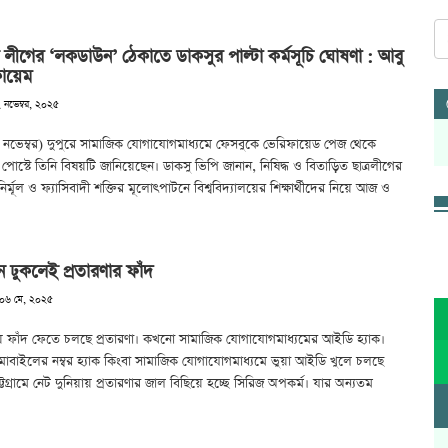
লীগের ‘লকডাউন’ ঠেকাতে ডাকসুর পাল্টা কর্মসূচি ঘোষণা : আবু
ায়েম
২ নভেম্বর, ২০২৫
২ নভেম্বর) দুপুরে সামাজিক যোগাযোগমাধ্যমে ফেসবুকে ভেরিফায়েড পেজ থেকে
োস্টে তিনি বিষয়টি জানিয়েছেন। ডাকসু ভিপি জানান, নিষিদ্ধ ও বিতাড়িত ছাত্রলীগের
র নির্মূল ও ফ্যাসিবাদী শক্তির মূলোৎপাটনে বিশ্ববিদ্যালয়ের শিক্ষার্থীদের নিয়ে আজ ও
 ঢুকলেই প্রতারণার ফাঁদ
 ০৬ মে, ২০২৫
ায় ফাঁদ ফেতে চলছে প্রতারণা। কখনো সামাজিক যোগাযোগমাধ্যমের আইডি হ্যাক।
োবাইলের নম্বর হ্যাক কিংবা সামাজিক যোগাযোগমাধ্যমে ভুয়া আইডি খুলে চলছে
চট্টগ্রামে নেট দুনিয়ায় প্রতারণার জাল বিছিয়ে হচ্ছে সিরিজ অপকর্ম। যার অন্যতম