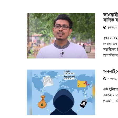
আওয়ামী 
সাদিক ক
বুধবার, ১
বুধবার (১
দেওয়া এক প
সন্ত্রাসীদে
আগামীকাল
অনলাইনে
মঙ্গলবার,
নেট দুনিয়
কখনো বা ম
প্রতারণা। 