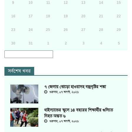
9
10
11
12
13
14
15
16
17
18
19
20
21
22
23
24
25
26
27
28
29
30
31
1
2
3
4
5
সর্বশেষ খবর
৭ জেলায় ঝোড়ো হাওয়াসহ বজ্রবৃষ্টির শঙ্কা
শুক্রবার, ০৭ আগস্ট, ২০২৬
থাইল্যান্ডের স্কুলে ১৪ বছরের শিক্ষার্থীর গুলিতে
নিহত অন্তত ৬
শুক্রবার, ০৭ আগস্ট, ২০২৬