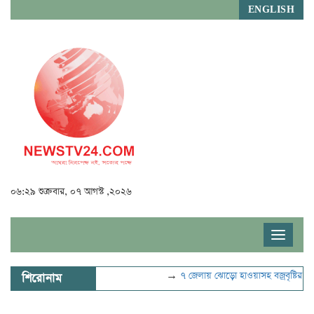
ENGLISH
০৬:২৯ শুক্রবার, ০৭ আগস্ট ,২০২৬
Toggle
navigat
→
৭ জেলায় ঝোড়ো হাওয়াসহ বজ্রবৃষ্টির শঙ্কা
→
য
শিরোনাম