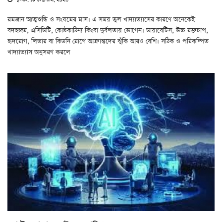
বুধবার, ১৮ ফেব্রুয়ারী, ২০২৬
রমজান আত্মশুদ্ধি ও সংযমের মাস। এ সময় ভুল খাদ্যাভ্যাসের কারণে অনেকেই
বদহজম, এসিডিটি, কোষ্ঠকাঠিন্য কিংবা দুর্বলতায় ভোগেন। ডায়াবেটিস, উচ্চ রক্তচাপ,
হৃদরোগ, লিভার বা কিডনি রোগে আক্রান্তদের ঝুঁকি আরও বেশি। সঠিক ও পরিকল্পিত
খাদ্যাভ্যাস অনুসরণ করলে