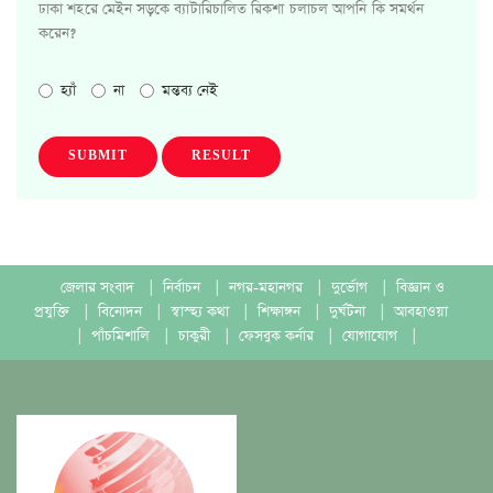
ঢাকা শহরে মেইন সড়কে ব্যাটারিচালিত রিকশা চলাচল আপনি কি সমর্থন
করেন?
হ্যাঁ
না
মন্তব্য নেই
SUBMIT
RESULT
জেলার সংবাদ
|
নির্বাচন
|
নগর-মহানগর
|
দুর্ভোগ
|
বিজ্ঞান ও
প্রযুক্তি
|
বিনোদন
|
স্বাস্হ্য কথা
|
শিক্ষাঙ্গন
|
দুর্ঘটনা
|
আবহাওয়া
|
পাঁচমিশালি
|
চাকুরী
|
ফেসবুক কর্নার
|
যোগাযোগ
|