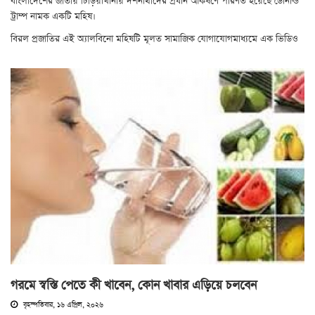
বাংলাদেশের জাতীয় চিড়িয়াখানায় দর্শনার্থীদের প্রধান আকর্ষণে পরিণত হয়েছে ডোনাল্ড
ট্রাম্প নামক একটি মহিষ।
বিরল প্রজাতির এই অ্যালবিনো মহিষটি মূলত সামাজিক যোগাযোগমাধ্যমে এক ভিডিও
গরমে স্বস্তি পেতে কী খাবেন, কোন খাবার এড়িয়ে চলবেন
বৃহস্পতিবার, ১৬ এপ্রিল, ২০২৬