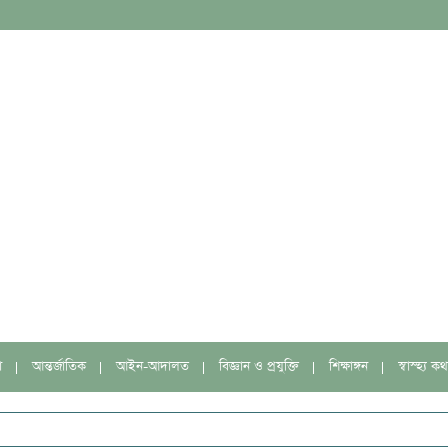
া
আন্তর্জাতিক
আইন-আদালত
বিজ্ঞান ও প্রযুক্তি
শিক্ষাঙ্গন
স্বাস্হ্য কথ