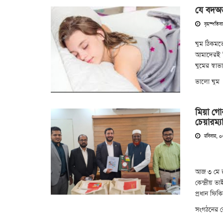
যে বদঅভ্
বৃহস্পতিব
ঘুম ঠিকমত
আমাদেরই ক
ঘুমের স্বাভ
ভালো ঘুম
মিয়া গোল
চেয়ারম্
রবিবার, 
আজ ৩ মে রব
কেন্দ্রীয় 
প্রধান ফিক
সংগঠনের কেন