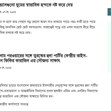
যাসগুলো ঘুমের স্বাভাবিক ছন্দকে নষ্ট করে দেয়
ার, ০৭ মে, ২০২৬
ো না হলে তার পেছনে বড় কোনো কারণ নাও থাকতে পারে—বরং দায়ী হতে পারে
িছু দৈনন্দিন ছোট ছোট বদঅভ্যাস। অজান্তেই গড়ে ওঠা এসব অভ্যাস ধীরে ধীরে
াবিক ছন্দকে নষ্ট করে দেয়।
াম পরওয়ারের সঙ্গে তুরস্কের হুদা পার্টির কেন্দ্রীয় ভাইস-
যান ফিকির কারাভিল এর সৌজন্য সাক্ষাৎ
০৩ মে, ২০২৬
িবার দুপুরে বাংলাদেশ জামায়াতে ইসলামীর নেতৃবৃন্দের সঙ্গে তুরস্কের হুদা পার্টির
ভাইস-চেয়ারম্যান ও আন্তর্জাতিক বিভাগের প্রধান হুসাইন এমির এবং এনজিও বিভাগের
ির কারাভিল এক সৌজন্য সাক্ষাতে মিলিত হন।
্দ্রীয় কার্যালয়ে অত্যন্ত