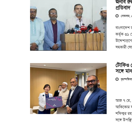
জনাব রুহ
প্রতিবাদ
সোমবার, 
বাংলাদেশ জ
কর্তৃক ৩১ 
উদ্দেশ্যপ্
সহকারী সেক
টোকিও ম
সঙ্গে ম
বৃহস্পতিব
আজ ৭ মে, 
আকিকোর সঙ
শফিকুর রহ
সঙ্গে উপস্থ