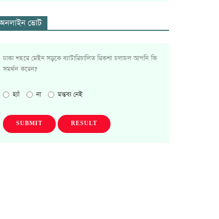
অনলাইন ভোট
ঢাকা শহরে মেইন সড়কে ব্যাটারিচালিত রিকশা চলাচল আপনি কি
সমর্থন করেন?
হ্যাঁ
না
মন্তব্য নেই
SUBMIT
RESULT