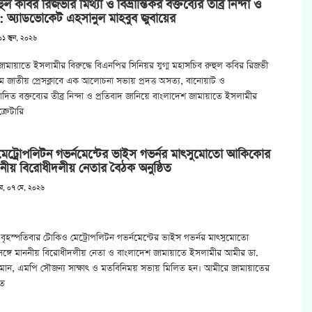
ুল কবির রিজভীর মিথ্যা ও বিভ্রান্তিকর বক্তব্যের তীব্র নিন্দা ও
 : অ্যাডভোকেট এহসানুল মাহবুব জুবায়ের
০১ জুন, ২০২৬
ামায়াতে ইসলামীর বিরুদ্ধে বিএনপির সিনিয়র যুগ্ম মহাসচিব রুহুল কবির রিজভী
মে জাতীয় প্রেসক্লাবে এক আলোচনা সভায় প্রদত্ত অসত্য, বানোয়াট ও
রণোদিত বক্তব্যের তীব্র নিন্দা ও প্রতিবাদ জানিয়ে বাংলাদেশ জামায়াতে ইসলামীর
্রেটারি
েট্রোপলিটন গভর্নমেন্টের ভাইস গভর্নর মাৎসুমোতো আকিকোর
াননীয় বিরোধীদলীয় নেতার বৈঠক অনুষ্ঠিত
ার, ০৭ মে, ২০২৬
বৃহস্পতিবার টোকিও মেট্রোপলিটন গভর্নমেন্টের ভাইস গভর্নর মাৎসুমোতো
্গে মাননীয় বিরোধীদলীয় নেতা ও বাংলাদেশ জামায়াতে ইসলামীর আমীর ডা.
মান, এমপি সৌজন্য সাক্ষাৎ ও মতবিনিময় সভায় মিলিত হন। আমীরে জামায়াতের
িত