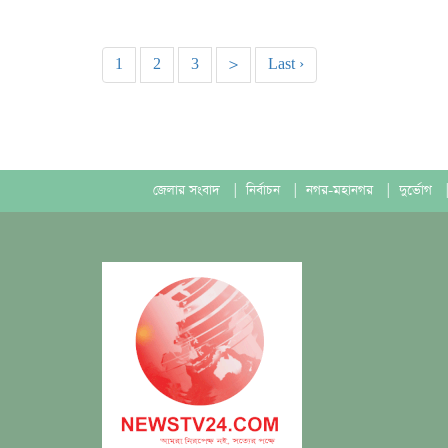
1
2
3
>
Last ›
জেলার সংবাদ
|
নির্বাচন
|
নগর-মহানগর
|
দুর্ভোগ
|