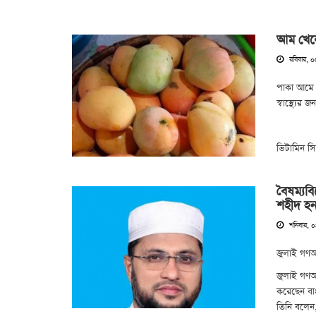
আম খেলে 
রবিবার, ০
পাকা আমে প
স্বাস্থ্যের 
ভিটামিন সি
বৈষম্যব
শহীদ হন
শনিবার, 
জুলাই গণঅভ্
জুলাই গণঅভ্
করেছেন বা
তিনি বলেন,