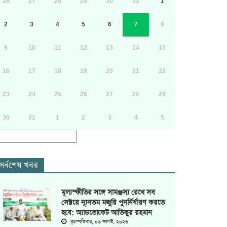
26
27
28
29
30
31
1
2
3
4
5
6
7
8
9
10
11
12
13
14
15
16
17
18
19
20
21
22
23
24
25
26
27
28
29
30
31
1
2
3
4
5
সর্বশেষ খবর
মূল্যস্ফীতির সঙ্গে সামঞ্জস্য রেখে সব
সেক্টরে ন্যূনতম মজুরি পুনর্নির্ধারণ করতে
হবে: অ্যাডভোকেট আতিকুর রহমান
বৃহস্পতিবার, ০৬ আগস্ট, ২০২৬