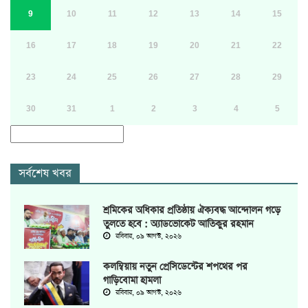
9
10
11
12
13
14
15
16
17
18
19
20
21
22
23
24
25
26
27
28
29
30
31
1
2
3
4
5
সর্বশেষ খবর
শ্রমিকের অধিকার প্রতিষ্ঠায় ঐক্যবদ্ধ আন্দোলন গড়ে
তুলতে হবে : অ্যাডভোকেট আতিকুর রহমান
রবিবার, ০৯ আগস্ট, ২০২৬
কলম্বিয়ায় নতুন প্রেসিডেন্টের শপথের পর
গাড়িবোমা হামলা
রবিবার, ০৯ আগস্ট, ২০২৬