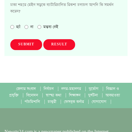
ঢাকা শহরে মেইন সড়কে ব্যাটারিচালিত রিকশা চলাচল আপনি কি সমর্থন
করেন?
হ্যাঁ
না
মন্তব্য নেই
SUBMIT
RESULT
জেলার সংবাদ
|
নির্বাচন
|
নগর-মহানগর
|
দুর্ভোগ
|
বিজ্ঞান ও
প্রযুক্তি
|
বিনোদন
|
স্বাস্হ্য কথা
|
শিক্ষাঙ্গন
|
দুর্ঘটনা
|
আবহাওয়া
|
পাঁচমিশালি
|
চাকুরী
|
ফেসবুক কর্নার
|
যোগাযোগ
|
Newstv24.com is a newspaper published on the Internet.