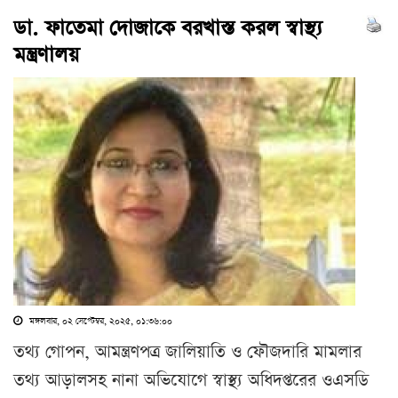
ডা. ফাতেমা দোজাকে বরখাস্ত করল স্বাস্থ্য
মন্ত্রণালয়
মঙ্গলবার, ০২ সেপ্টেম্বর, ২০২৫, ০১:৩৬:০০
তথ্য গোপন, আমন্ত্রণপত্র জালিয়াতি ও ফৌজদারি মামলার
তথ্য আড়ালসহ নানা অভিযোগে স্বাস্থ্য অধিদপ্তরের ওএসডি