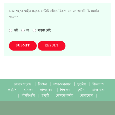
ঢাকা শহরে মেইন সড়কে ব্যাটারিচালিত রিকশা চলাচল আপনি কি সমর্থন
করেন?
হ্যাঁ
না
মন্তব্য নেই
SUBMIT
RESULT
জেলার সংবাদ
|
নির্বাচন
|
নগর-মহানগর
|
দুর্ভোগ
|
বিজ্ঞান ও
প্রযুক্তি
|
বিনোদন
|
স্বাস্হ্য কথা
|
শিক্ষাঙ্গন
|
দুর্ঘটনা
|
আবহাওয়া
|
পাঁচমিশালি
|
চাকুরী
|
ফেসবুক কর্নার
|
যোগাযোগ
|