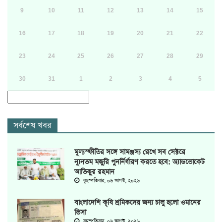
9
10
11
12
13
14
15
16
17
18
19
20
21
22
23
24
25
26
27
28
29
30
31
1
2
3
4
5
সর্বশেষ খবর
মূল্যস্ফীতির সঙ্গে সামঞ্জস্য রেখে সব সেক্টরে
ন্যূনতম মজুরি পুনর্নির্ধারণ করতে হবে: অ্যাডভোকেট
আতিকুর রহমান
বৃহস্পতিবার, ০৬ আগস্ট, ২০২৬
বাংলাদেশি কৃষি শ্রমিকদের জন্য চালু হলো ওমানের
ভিসা
বৃহস্পতিবার, ০৬ আগস্ট, ২০২৬