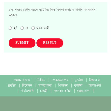
ঢাকা শহরে মেইন সড়কে ব্যাটারিচালিত রিকশা চলাচল আপনি কি সমর্থন
করেন?
হ্যাঁ
না
মন্তব্য নেই
SUBMIT
RESULT
জেলার সংবাদ
|
নির্বাচন
|
নগর-মহানগর
|
দুর্ভোগ
|
বিজ্ঞান ও
প্রযুক্তি
|
বিনোদন
|
স্বাস্হ্য কথা
|
শিক্ষাঙ্গন
|
দুর্ঘটনা
|
আবহাওয়া
|
পাঁচমিশালি
|
চাকুরী
|
ফেসবুক কর্নার
|
যোগাযোগ
|