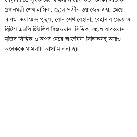
জানুয়ারিতে পৃথক ৬টি মামলা দায়ের করে দুদক। সাবেক
প্রধানমন্ত্রী শেখ হাসিনা, ছেলে সজীব ওয়াজেদ জয়, মেয়ে
সায়মা ওয়াজেদ পুতুল, বোন শেখ রেহানা, রেহানার মেয়ে ও
ব্রিটিশ এমপি টিউলিপ রিজওয়ানা সিদ্দিক, ছেলে রাদওয়ান
মুজিব সিদ্দিক ও অপর মেয়ে আজমিনা সিদ্দিকসহ আরও
অনেককে মামলায় আসামি করা হয়।