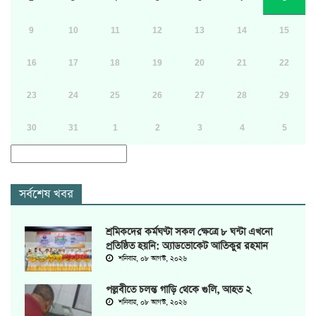
9
10
11
12
13
14
15
16
17
18
19
20
21
22
23
24
25
26
27
28
29
30
31
1
2
3
4
5
সর্বশেষ খবর
শ্রমিকদের কর্মঘণ্টা সকল ক্ষেত্রে ৮ ঘন্টা এখনো
প্রতিষ্ঠিত হয়নি: অ্যাডভোকেট আতিকুর রহমান
শনিবার, ০৮ আগস্ট, ২০২৬
পল্লবীতে চলন্ত গাড়ি থেকে গুলি, আহত ২
শনিবার, ০৮ আগস্ট, ২০২৬