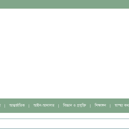
া
আন্তর্জাতিক
আইন-আদালত
বিজ্ঞান ও প্রযুক্তি
শিক্ষাঙ্গন
স্বাস্হ্য কথ