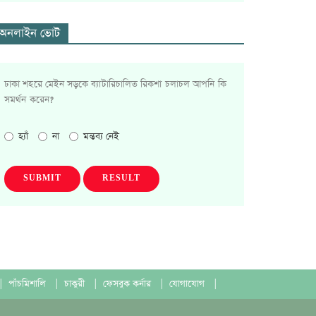
অনলাইন ভোট
ঢাকা শহরে মেইন সড়কে ব্যাটারিচালিত রিকশা চলাচল আপনি কি
সমর্থন করেন?
হ্যাঁ
না
মন্তব্য নেই
SUBMIT
RESULT
|
পাঁচমিশালি
|
চাকুরী
|
ফেসবুক কর্নার
|
যোগাযোগ
|