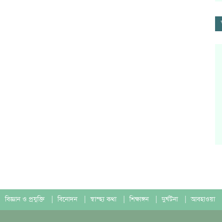
বিজ্ঞান ও প্রযুক্তি
|
বিনোদন
|
স্বাস্হ্য কথা
|
শিক্ষাঙ্গন
|
দুর্ঘটনা
|
আবহাওয়া