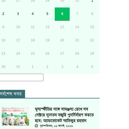
26
27
28
29
30
31
1
2
3
4
5
6
7
8
9
10
11
12
13
14
15
16
17
18
19
20
21
22
23
24
25
26
27
28
29
30
31
1
2
3
4
5
সর্বশেষ খবর
মূল্যস্ফীতির সঙ্গে সামঞ্জস্য রেখে সব
সেক্টরে ন্যূনতম মজুরি পুনর্নির্ধারণ করতে
হবে: অ্যাডভোকেট আতিকুর রহমান
বৃহস্পতিবার, ০৬ আগস্ট, ২০২৬