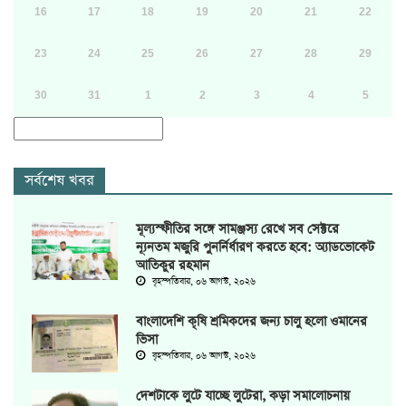
16
17
18
19
20
21
22
23
24
25
26
27
28
29
30
31
1
2
3
4
5
সর্বশেষ খবর
মূল্যস্ফীতির সঙ্গে সামঞ্জস্য রেখে সব সেক্টরে
ন্যূনতম মজুরি পুনর্নির্ধারণ করতে হবে: অ্যাডভোকেট
আতিকুর রহমান
বৃহস্পতিবার, ০৬ আগস্ট, ২০২৬
বাংলাদেশি কৃষি শ্রমিকদের জন্য চালু হলো ওমানের
ভিসা
বৃহস্পতিবার, ০৬ আগস্ট, ২০২৬
দেশটাকে লুটে যাচ্ছে লুটেরা, কড়া সমালোচনায়