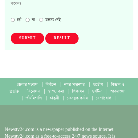
করেন?
হ্যাঁ
না
মন্তব্য নেই
SUBMIT
RESULT
জেলার সংবাদ
|
নির্বাচন
|
নগর-মহানগর
|
দুর্ভোগ
|
বিজ্ঞান ও
প্রযুক্তি
|
বিনোদন
|
স্বাস্হ্য কথা
|
শিক্ষাঙ্গন
|
দুর্ঘটনা
|
আবহাওয়া
|
পাঁচমিশালি
|
চাকুরী
|
ফেসবুক কর্নার
|
যোগাযোগ
|
Newstv24.com is a newspaper published on the Internet.
Newstv24.com as a free-to-access 24/7 news source. It is