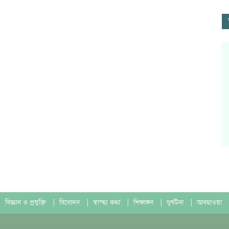
বিজ্ঞান ও প্রযুক্তি
|
বিনোদন
|
স্বাস্হ্য কথা
|
শিক্ষাঙ্গন
|
দুর্ঘটনা
|
আবহাওয়া