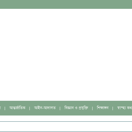
া
আন্তর্জাতিক
আইন-আদালত
বিজ্ঞান ও প্রযুক্তি
শিক্ষাঙ্গন
স্বাস্হ্য কথ