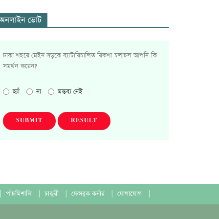
অনলাইন ভোট
ঢাকা শহরে মেইন সড়কে ব্যাটারিচালিত রিকশা চলাচল আপনি কি
সমর্থন করেন?
হ্যাঁ
না
মন্তব্য নেই
SUBMIT
RESULT
|
পাঁচমিশালি
|
চাকুরী
|
ফেসবুক কর্নার
|
যোগাযোগ
|