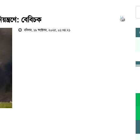
ন্ত্রণে: বেবিচক
রবিবার, ১৯ অক্টোবর, ২০২৫, ০১:৩৪:২১