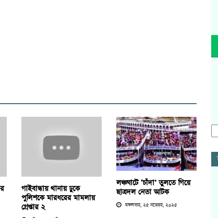
লঞ্চঘাটে ‘চাঁদা’ তুলতে গিয়ে
ের
গাইবান্ধায় থানায় ঢুকে
ছাত্রদল নেতা আটক
পুলিশকে মারধরের মামলায়
মঙ্গলবার, ২৫ নভেম্বর, ২০২৫
গ্রেপ্তার ২