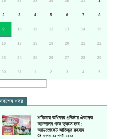
26
27
28
29
30
31
1
2
3
4
5
6
7
8
9
10
11
12
13
14
15
16
17
18
19
20
21
22
23
24
25
26
27
28
29
30
31
1
2
3
4
5
সর্বশেষ খবর
শ্রমিকের অধিকার প্রতিষ্ঠায় ঐক্যবদ্ধ
আন্দোলন গড়ে তুলতে হবে :
অ্যাডভোকেট আতিকুর রহমান
রবিবার, ০৯ আগস্ট, ২০২৬