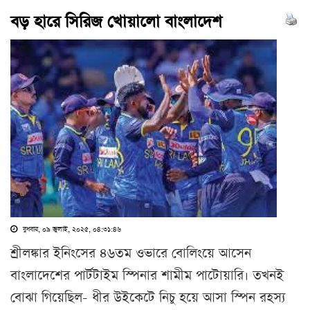
বড় হারে সিরিজ খোয়ালো বাংলাদেশ
বুধবার, ০৯ জুলাই, ২০২৫, ০৪:৩১:৪৬
শ্রীলঙ্কার ইনিংসের ৪৬তম ওভারে বোলিংয়ে আসেন
বাংলাদেশের পার্টটাইম স্পিনার শামীম পাটোয়ারি। তখনই
বোঝা গিয়েছিল- ধীর উইকেটে নিচু হয়ে আসা স্পিন রহস্য