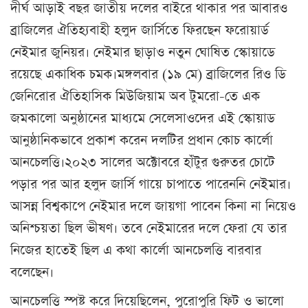
দীর্ঘ আড়াই বছর জাতীয় দলের বাইরে থাকার পর আবারও
ব্রাজিলের ঐতিহ্যবাহী হলুদ জার্সিতে ফিরছেন ফরোয়ার্ড
নেইমার জুনিয়র। নেইমার ছাড়াও নতুন ঘোষিত স্কোয়াডে
রয়েছে একাধিক চমক।মঙ্গলবার (১৯ মে) ব্রাজিলের রিও ডি
জেনিরোর ঐতিহাসিক মিউজিয়াম অব টুমরো-তে এক
জমকালো অনুষ্ঠানের মাধ্যমে সেলেসাওদের এই স্কোয়াড
আনুষ্ঠানিকভাবে প্রকাশ করেন দলটির প্রধান কোচ কার্লো
আনচেলত্তি।২০২৩ সালের অক্টোবরে হাঁটুর গুরুতর চোটে
পড়ার পর আর হলুদ জার্সি গায়ে চাপাতে পারেননি নেইমার।
আসন্ন বিশ্বকাপে নেইমার দলে জায়গা পাবেন কিনা না নিয়েও
অনিশ্চয়তা ছিল ভীষণ। তবে নেইমারের দলে ফেরা যে তার
নিজের হাতেই ছিল এ কথা কার্লো আনচেলত্তি বারবার
বলেছেন।
আনচেলত্তি স্পষ্ট করে দিয়েছিলেন, পুরোপুরি ফিট ও ভালো