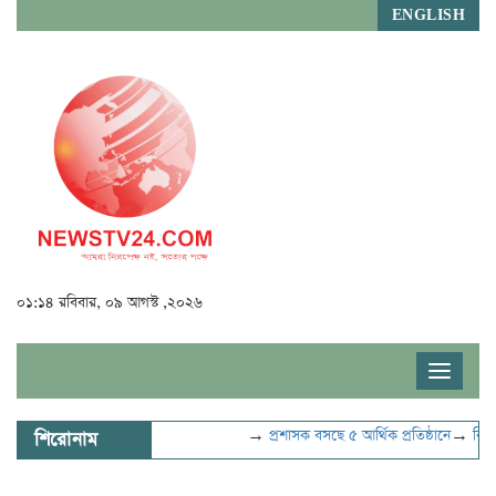
ENGLISH
০১:১৪ রবিবার, ০৯ আগস্ট ,২০২৬
Toggle
navigat
→
প্রশাসক বসছে ৫ আর্থিক প্রতিষ্ঠানে
→
বিদ্যুৎ-জ্
শিরোনাম