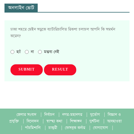
অনলাইন ভোট
ঢাকা শহরে মেইন সড়কে ব্যাটারিচালিত রিকশা চলাচল আপনি কি সমর্থন
করেন?
হ্যাঁ
না
মন্তব্য নেই
SUBMIT
RESULT
জেলার সংবাদ
|
নির্বাচন
|
নগর-মহানগর
|
দুর্ভোগ
|
বিজ্ঞান ও
প্রযুক্তি
|
বিনোদন
|
স্বাস্হ্য কথা
|
শিক্ষাঙ্গন
|
দুর্ঘটনা
|
আবহাওয়া
|
পাঁচমিশালি
|
চাকুরী
|
ফেসবুক কর্নার
|
যোগাযোগ
|