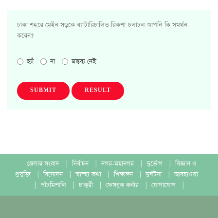
ঢাকা শহরে মেইন সড়কে ব্যাটারিচালিত রিকশা চলাচল আপনি কি সমর্থন
করেন?
হ্যাঁ
না
মন্তব্য নেই
SUBMIT
RESULT
জেলার সংবাদ
|
নির্বাচন
|
নগর-মহানগর
|
দুর্ভোগ
|
বিজ্ঞান ও
প্রযুক্তি
|
বিনোদন
|
স্বাস্হ্য কথা
|
শিক্ষাঙ্গন
|
দুর্ঘটনা
|
আবহাওয়া
|
পাঁচমিশালি
|
চাকুরী
|
ফেসবুক কর্নার
|
যোগাযোগ
|