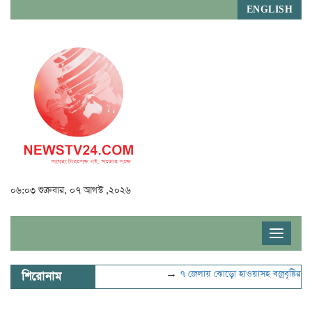
ENGLISH
০৬:০৩ শুক্রবার, ০৭ আগস্ট ,২০২৬
Toggle
navigat
→
৭ জেলায় ঝোড়ো হাওয়াসহ বজ্রবৃষ্টির শঙ্কা
শিরোনাম