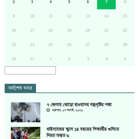
2
3
4
5
6
7
8
9
10
11
12
13
14
15
16
17
18
19
20
21
22
23
24
25
26
27
28
29
30
31
1
2
3
4
5
সর্বশেষ খবর
৭ জেলায় ঝোড়ো হাওয়াসহ বজ্রবৃষ্টির শঙ্কা
শুক্রবার, ০৭ আগস্ট, ২০২৬
থাইল্যান্ডের স্কুলে ১৪ বছরের শিক্ষার্থীর গুলিতে
নিহত অন্তত ৬