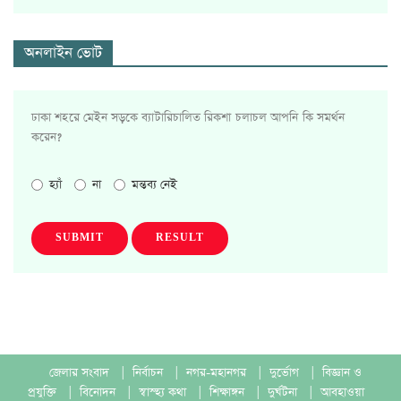
অনলাইন ভোট
ঢাকা শহরে মেইন সড়কে ব্যাটারিচালিত রিকশা চলাচল আপনি কি সমর্থন
করেন?
হ্যাঁ
না
মন্তব্য নেই
SUBMIT
RESULT
জেলার সংবাদ
|
নির্বাচন
|
নগর-মহানগর
|
দুর্ভোগ
|
বিজ্ঞান ও
প্রযুক্তি
|
বিনোদন
|
স্বাস্হ্য কথা
|
শিক্ষাঙ্গন
|
দুর্ঘটনা
|
আবহাওয়া