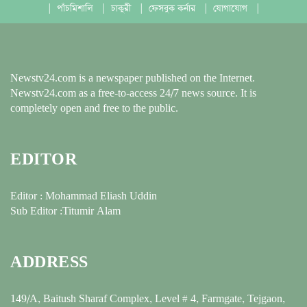
|
পাঁচমিশালি
|
চাকুরী
|
ফেসবুক কর্নার
|
যোগাযোগ
|
Newstv24.com is a newspaper published on the Internet.
Newstv24.com as a free-to-access 24/7 news source. It is
completely open and free to the public.
EDITOR
Editor : Mohammad Eliash Uddin
Sub Editor :Titumir Alam
ADDRESS
149/A, Baitush Sharaf Complex, Level # 4, Farmgate, Tejgaon,