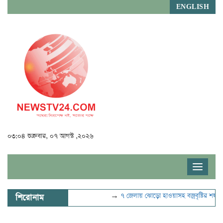
ENGLISH
০৩:০৪ শুক্রবার, ০৭ আগস্ট ,২০২৬
Toggle
navigat
→
৭ জেলায় ঝোড়ো হাওয়াসহ বজ্রবৃষ্টির শঙ্কা
→
যু
শিরোনাম